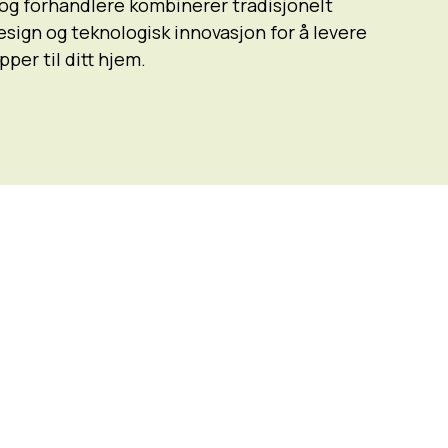
e og forhandlere kombinerer tradisjonelt
ign og teknologisk innovasjon for å levere
per til ditt hjem.
46
ker