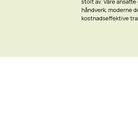
.
stolt av. Våre ansatt
håndverk, moderne des
kostnadseffektive trap
t trinn foran siden 19
re medarbeidere står klare til å hjelpe deg om du øns
hjelp med valg og utforming av trapp.