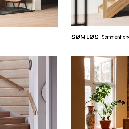
SØMLØS
–
Sammenheng