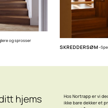
glere og sprosser
SKREDDERSØM
–
Spes
ditt hjems
Hos Nortrapp er vi ded
ikke bare dekker et p