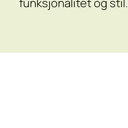
funksjonalitet og stil
E
Vå