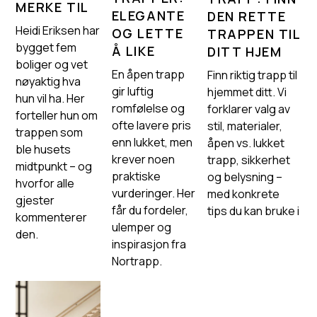
MERKE TIL
ELEGANTE
DEN RETTE
Heidi Eriksen har
OG LETTE
TRAPPEN TIL
bygget fem
Å LIKE
DITT HJEM
boliger og vet
En åpen trapp
Finn riktig trapp til
nøyaktig hva
gir luftig
hjemmet ditt. Vi
hun vil ha. Her
romfølelse og
forklarer valg av
forteller hun om
ofte lavere pris
stil, materialer,
trappen som
enn lukket, men
åpen vs. lukket
ble husets
krever noen
trapp, sikkerhet
midtpunkt – og
praktiske
og belysning –
hvorfor alle
vurderinger. Her
med konkrete
gjester
får du fordeler,
tips du kan bruke i
kommenterer
ulemper og
den.
inspirasjon fra
Nortrapp.