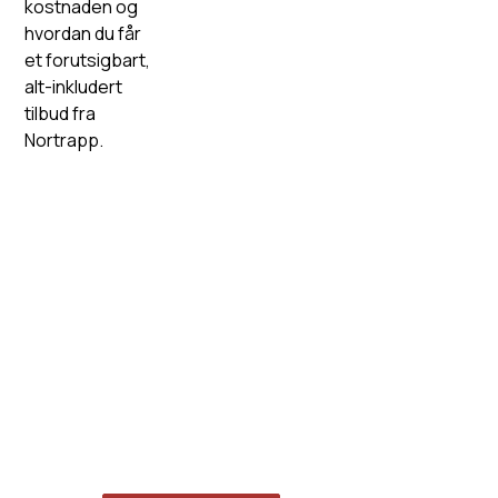
kostnaden og
hvordan du får
et forutsigbart,
alt-inkludert
tilbud fra
Nortrapp.
Et trinn foran siden
1946
Våre medarbeidere står klare til å hjelpe deg om du
ønsker hjelp med valg og utforming av trapp.