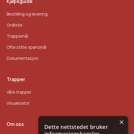
Kjøpsguide
Bestilling og levering
Ordliste
Trappemål
Ofte stilte spørsmål
Dokumentasjon
Trapper
Våre trapper
Visualisator
×
Om oss
Dette nettstedet bruker
informasjonskapsler