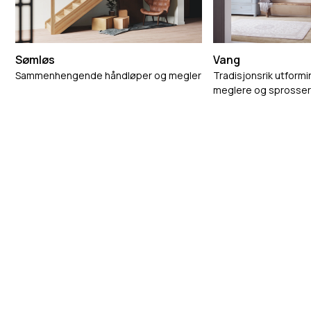
Sømløs
Vang
Sammenhengende håndløper og megler
Tradisjonsrik utformi
meglere og sprosse
Et trinn foran siden
1946
Våre medarbeidere står klare til å hjelpe deg om du
ønsker hjelp med valg og utforming av trapp.