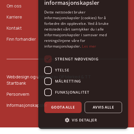
informasjonskapsler
Om oss
Dette nettstedet bruker
Karriere
informasjonskapsler (cookies) for å
forbedre din opplevelse. Ved å bruke
Kontakt
nettstedet vårt samtykker du i alle
informasjonskapsler i samsvar med
Finn forhandler
retningslinjene våre for
informasjonskapsler.
Les mer
STRENGT NØDVENDIG
YTELSE
Webdesign og utvikling av
GP Marked
&
TT
MÅLRETTING
Startbank
FUNKSJONALITET
Personvern
Informasjonskapsler
GODTA ALLE
AVVIS ALLE
VIS DETALJER